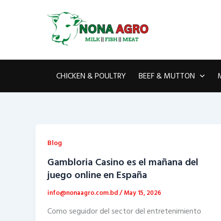
Skip
to
content
CHICKEN & POULTRY
BEEF & MUTTON
Blog
Gambloria Casino es el mañana del
juego online en España
info@nonaagro.com.bd
/
May 15, 2026
Como seguidor del sector del entretenimiento