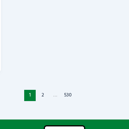
1
2
…
530