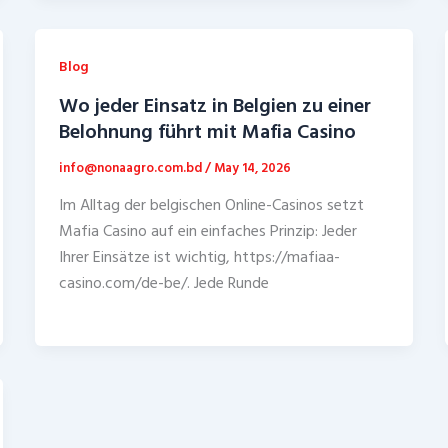
Blog
Wo jeder Einsatz in Belgien zu einer
Belohnung führt mit Mafia Casino
info@nonaagro.com.bd
/
May 14, 2026
Im Alltag der belgischen Online-Casinos setzt
Mafia Casino auf ein einfaches Prinzip: Jeder
Ihrer Einsätze ist wichtig, https://mafiaa-
casino.com/de-be/. Jede Runde