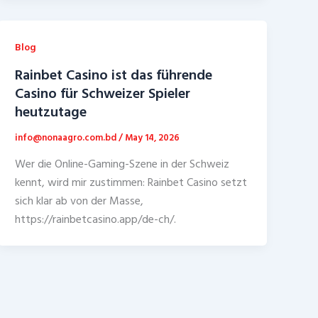
Blog
Rainbet Casino ist das führende
Casino für Schweizer Spieler
heutzutage
info@nonaagro.com.bd
/
May 14, 2026
Wer die Online-Gaming-Szene in der Schweiz
kennt, wird mir zustimmen: Rainbet Casino setzt
sich klar ab von der Masse,
https://rainbetcasino.app/de-ch/.