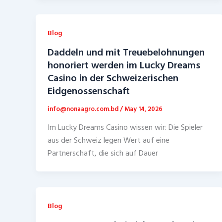
Blog
Daddeln und mit Treuebelohnungen
honoriert werden im Lucky Dreams
Casino in der Schweizerischen
Eidgenossenschaft
info@nonaagro.com.bd
/
May 14, 2026
Im Lucky Dreams Casino wissen wir: Die Spieler
aus der Schweiz legen Wert auf eine
Partnerschaft, die sich auf Dauer
Blog