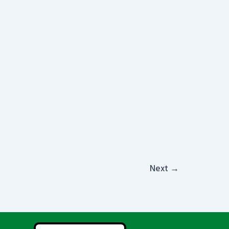
Next
→