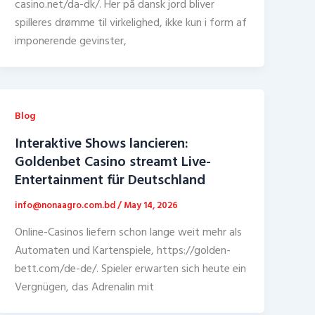
casino.net/da-dk/. Her på dansk jord bliver
spilleres drømme til virkelighed, ikke kun i form af
imponerende gevinster,
Blog
Interaktive Shows lancieren:
Goldenbet Casino streamt Live-
Entertainment für Deutschland
info@nonaagro.com.bd
/
May 14, 2026
Online-Casinos liefern schon lange weit mehr als
Automaten und Kartenspiele, https://golden-
bett.com/de-de/. Spieler erwarten sich heute ein
Vergnügen, das Adrenalin mit