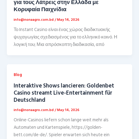
για τους Λάτρεις στην Ελλάδα με
Κορυφαία Παιχνίδια
info@nonaagro.com.bd
/
May 14, 2026
Το Instant Casino είναι ένας χώρος διαδικτυακής
ψυχαγωγίας σχεδιασμένος για το ελληνικό κοινό. Η
λογική του; Μια απρόσκοπτη διαδικασία, από
Blog
Interaktive Shows lancieren: Goldenbet
Casino streamt Live-Entertainment für
Deutschland
info@nonaagro.com.bd
/
May 14, 2026
Online-Casinos liefern schon lange weit mehr als
Automaten und Kartenspiele, https://golden-
bett.com/de-de/. Spieler erwarten sich heute ein