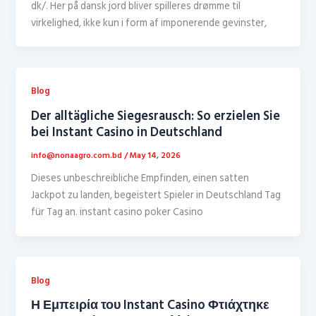
dk/. Her på dansk jord bliver spilleres drømme til
virkelighed, ikke kun i form af imponerende gevinster,
Blog
Der alltägliche Siegesrausch: So erzielen Sie
bei Instant Casino in Deutschland
info@nonaagro.com.bd
/
May 14, 2026
Dieses unbeschreibliche Empfinden, einen satten
Jackpot zu landen, begeistert Spieler in Deutschland Tag
für Tag an. instant casino poker Casino
Blog
Η Εμπειρία του Instant Casino Φτιάχτηκε