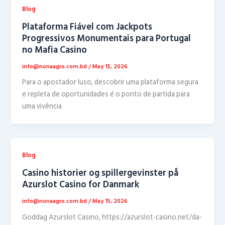
Blog
Plataforma Fiável com Jackpots
Progressivos Monumentais para Portugal
no Mafia Casino
info@nonaagro.com.bd
/
May 15, 2026
Para o apostador luso, descobrir uma plataforma segura
e repleta de oportunidades é o ponto de partida para
uma vivência
Blog
Casino historier og spillergevinster på
Azurslot Casino for Danmark
info@nonaagro.com.bd
/
May 15, 2026
Goddag Azurslot Casino, https://azurslot-casino.net/da-