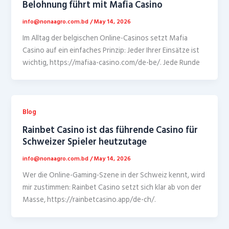
Belohnung führt mit Mafia Casino
info@nonaagro.com.bd
/
May 14, 2026
Im Alltag der belgischen Online-Casinos setzt Mafia
Casino auf ein einfaches Prinzip: Jeder Ihrer Einsätze ist
wichtig, https://mafiaa-casino.com/de-be/. Jede Runde
Blog
Rainbet Casino ist das führende Casino für
Schweizer Spieler heutzutage
info@nonaagro.com.bd
/
May 14, 2026
Wer die Online-Gaming-Szene in der Schweiz kennt, wird
mir zustimmen: Rainbet Casino setzt sich klar ab von der
Masse, https://rainbetcasino.app/de-ch/.