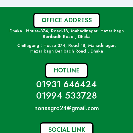
OFFICE ADDRESS
Dhaka : House-374, Road-18, Mahadinagar, Hazaribagh
Beribadh Road , Dhaka
Chittagong : House-374, Road-18, Mahadinagar,
Hazaribagh Beribadh Road , Dhaka
HOTLINE
01931 646424
01994 533728
nonaagro24@gmail.com
SOCIAL LINK