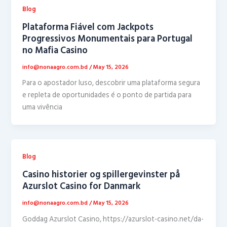
Blog
Plataforma Fiável com Jackpots
Progressivos Monumentais para Portugal
no Mafia Casino
info@nonaagro.com.bd
/
May 15, 2026
Para o apostador luso, descobrir uma plataforma segura
e repleta de oportunidades é o ponto de partida para
uma vivência
Blog
Casino historier og spillergevinster på
Azurslot Casino for Danmark
info@nonaagro.com.bd
/
May 15, 2026
Goddag Azurslot Casino, https://azurslot-casino.net/da-