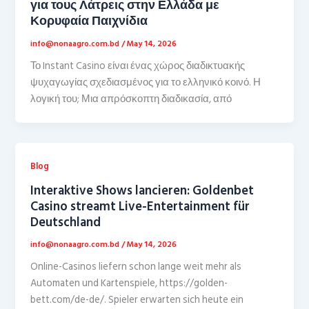
για τους Λάτρεις στην Ελλάδα με
Κορυφαία Παιχνίδια
info@nonaagro.com.bd
/
May 14, 2026
Το Instant Casino είναι ένας χώρος διαδικτυακής
ψυχαγωγίας σχεδιασμένος για το ελληνικό κοινό. Η
λογική του; Μια απρόσκοπτη διαδικασία, από
Blog
Interaktive Shows lancieren: Goldenbet
Casino streamt Live-Entertainment für
Deutschland
info@nonaagro.com.bd
/
May 14, 2026
Online-Casinos liefern schon lange weit mehr als
Automaten und Kartenspiele, https://golden-
bett.com/de-de/. Spieler erwarten sich heute ein