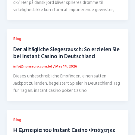
dk/. Her på dansk jord bliver spilleres drømme til
virkelighed, ikke kun i form af imponerende gevinster,
Blog
Der alltägliche Siegesrausch: So erzielen Sie
bei Instant Casino in Deutschland
info@nonaagro.com.bd
/
May 14, 2026
Dieses unbeschreibliche Empfinden, einen satten
Jackpot zu landen, begeistert Spieler in Deutschland Tag
für Tag an. instant casino poker Casino
Blog
Η Εμπειρία του Instant Casino Φτιάχτηκε