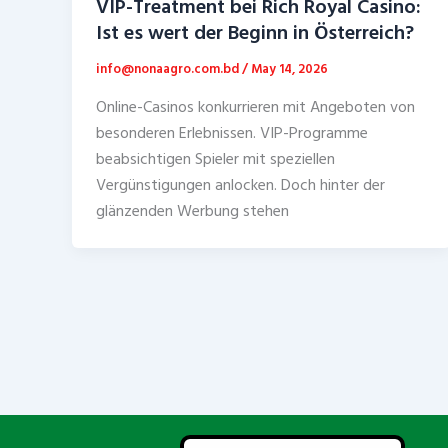
VIP-Treatment bei Rich Royal Casino:
Ist es wert der Beginn in Österreich?
info@nonaagro.com.bd
/
May 14, 2026
Online-Casinos konkurrieren mit Angeboten von
besonderen Erlebnissen. VIP-Programme
beabsichtigen Spieler mit speziellen
Vergünstigungen anlocken. Doch hinter der
glänzenden Werbung stehen