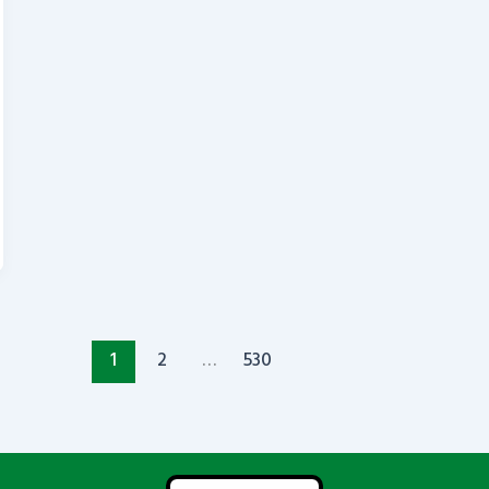
1
2
…
530