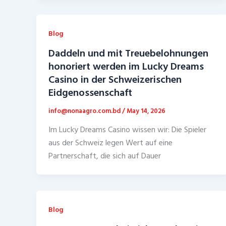
Blog
Daddeln und mit Treuebelohnungen
honoriert werden im Lucky Dreams
Casino in der Schweizerischen
Eidgenossenschaft
info@nonaagro.com.bd
/
May 14, 2026
Im Lucky Dreams Casino wissen wir: Die Spieler
aus der Schweiz legen Wert auf eine
Partnerschaft, die sich auf Dauer
Blog