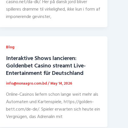
casino.net/da-dk/. Her på dansk jord bliver
spilleres drømme til virkelighed, ikke kun i form af
imponerende gevinster,
Blog
Interaktive Shows lancieren:
Goldenbet Casino streamt Live-
Entertainment für Deutschland
info@nonaagro.com.bd
/
May 14, 2026
Online-Casinos liefern schon lange weit mehr als
Automaten und Kartenspiele, https://golden-
bett.com/de-de/. Spieler erwarten sich heute ein
Vergnügen, das Adrenalin mit