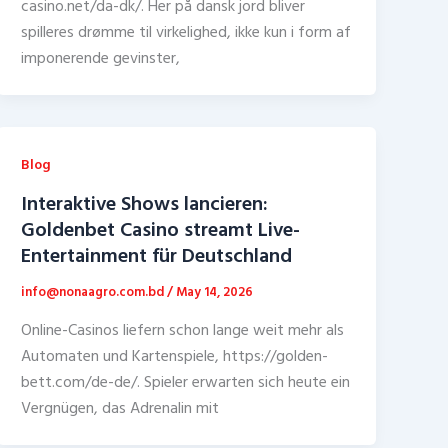
casino.net/da-dk/. Her på dansk jord bliver
spilleres drømme til virkelighed, ikke kun i form af
imponerende gevinster,
Blog
Interaktive Shows lancieren:
Goldenbet Casino streamt Live-
Entertainment für Deutschland
info@nonaagro.com.bd
/
May 14, 2026
Online-Casinos liefern schon lange weit mehr als
Automaten und Kartenspiele, https://golden-
bett.com/de-de/. Spieler erwarten sich heute ein
Vergnügen, das Adrenalin mit