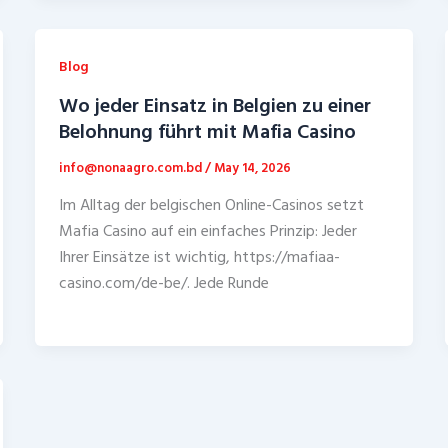
Blog
Wo jeder Einsatz in Belgien zu einer
Belohnung führt mit Mafia Casino
info@nonaagro.com.bd
/
May 14, 2026
Im Alltag der belgischen Online-Casinos setzt
Mafia Casino auf ein einfaches Prinzip: Jeder
Ihrer Einsätze ist wichtig, https://mafiaa-
casino.com/de-be/. Jede Runde