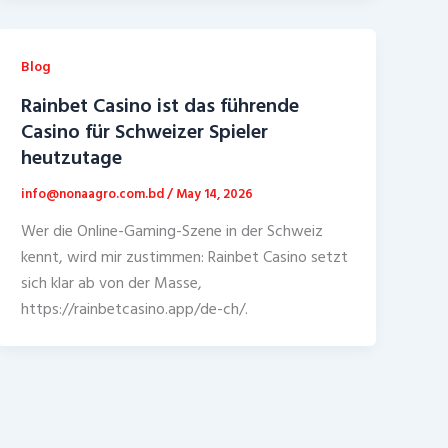
Blog
Rainbet Casino ist das führende
Casino für Schweizer Spieler
heutzutage
info@nonaagro.com.bd
/
May 14, 2026
Wer die Online-Gaming-Szene in der Schweiz
kennt, wird mir zustimmen: Rainbet Casino setzt
sich klar ab von der Masse,
https://rainbetcasino.app/de-ch/.