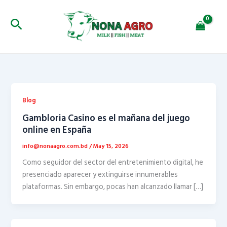
Skip
to
Search
content
Blog
Gambloria Casino es el mañana del juego
online en España
info@nonaagro.com.bd
/
May 15, 2026
Como seguidor del sector del entretenimiento digital, he
presenciado aparecer y extinguirse innumerables
plataformas. Sin embargo, pocas han alcanzado llamar […]