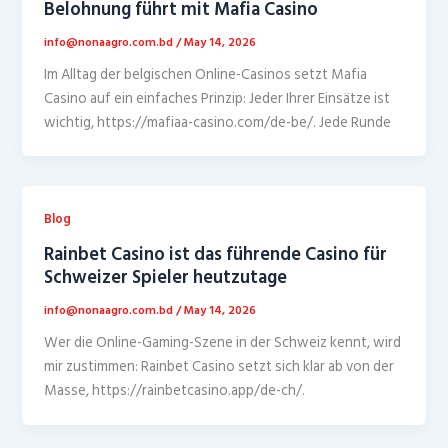
Belohnung führt mit Mafia Casino
info@nonaagro.com.bd
/
May 14, 2026
Im Alltag der belgischen Online-Casinos setzt Mafia
Casino auf ein einfaches Prinzip: Jeder Ihrer Einsätze ist
wichtig, https://mafiaa-casino.com/de-be/. Jede Runde
Blog
Rainbet Casino ist das führende Casino für
Schweizer Spieler heutzutage
info@nonaagro.com.bd
/
May 14, 2026
Wer die Online-Gaming-Szene in der Schweiz kennt, wird
mir zustimmen: Rainbet Casino setzt sich klar ab von der
Masse, https://rainbetcasino.app/de-ch/.