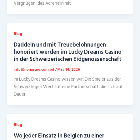
Vergnügen, das Adrenalin mit
Blog
Daddeln und mit Treuebelohnungen
honoriert werden im Lucky Dreams Casino
in der Schweizerischen Eidgenossenschaft
info@nonaagro.com.bd
/
May 14, 2026
Im Lucky Dreams Casino wissen wir: Die Spieler aus der
Schweiz legen Wert auf eine Partnerschaft, die sich auf
Dauer
Blog
Wo jeder Einsatz in Belgien zu einer