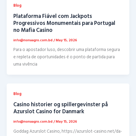
Blog
Plataforma Fiável com Jackpots
Progressivos Monumentais para Portugal
no Mafia Casino
info@nonaagro.com.bd
/
May 15, 2026
Para o apostador luso, descobrir uma plataforma segura
e repleta de oportunidades é o ponto de partida para
uma vivência
Blog
Casino historier og spillergevinster på
Azurslot Casino for Danmark
info@nonaagro.com.bd
/
May 15, 2026
Goddag Azurslot Casino, https://azurslot-casino.net/da-