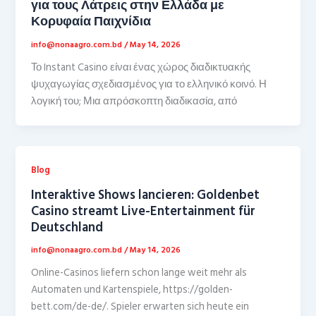
για τους Λάτρεις στην Ελλάδα με
Κορυφαία Παιχνίδια
info@nonaagro.com.bd
/
May 14, 2026
Το Instant Casino είναι ένας χώρος διαδικτυακής
ψυχαγωγίας σχεδιασμένος για το ελληνικό κοινό. Η
λογική του; Μια απρόσκοπτη διαδικασία, από
Blog
Interaktive Shows lancieren: Goldenbet
Casino streamt Live-Entertainment für
Deutschland
info@nonaagro.com.bd
/
May 14, 2026
Online-Casinos liefern schon lange weit mehr als
Automaten und Kartenspiele, https://golden-
bett.com/de-de/. Spieler erwarten sich heute ein