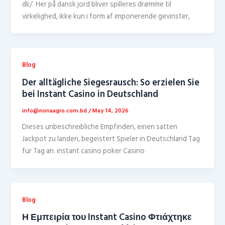
dk/. Her på dansk jord bliver spilleres drømme til
virkelighed, ikke kun i form af imponerende gevinster,
Blog
Der alltägliche Siegesrausch: So erzielen Sie
bei Instant Casino in Deutschland
info@nonaagro.com.bd
/
May 14, 2026
Dieses unbeschreibliche Empfinden, einen satten
Jackpot zu landen, begeistert Spieler in Deutschland Tag
für Tag an. instant casino poker Casino
Blog
Η Εμπειρία του Instant Casino Φτιάχτηκε