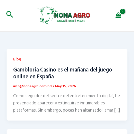
Skip
to
Search
content
Blog
Gambloria Casino es el mañana del juego
online en España
info@nonaagro.com.bd
/
May 15, 2026
Como seguidor del sector del entretenimiento digital, he
presenciado aparecer y extinguirse innumerables
plataformas. Sin embargo, pocas han alcanzado llamar […]