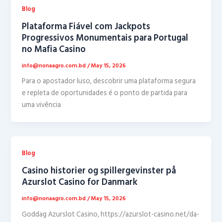
Blog
Plataforma Fiável com Jackpots
Progressivos Monumentais para Portugal
no Mafia Casino
info@nonaagro.com.bd
/
May 15, 2026
Para o apostador luso, descobrir uma plataforma segura
e repleta de oportunidades é o ponto de partida para
uma vivência
Blog
Casino historier og spillergevinster på
Azurslot Casino for Danmark
info@nonaagro.com.bd
/
May 15, 2026
Goddag Azurslot Casino, https://azurslot-casino.net/da-