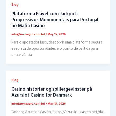
Blog
Plataforma Fiável com Jackpots
Progressivos Monumentais para Portugal
no Mafia Casino
info@nonaagro.com.bd
/
May 15, 2026
Para o apostador luso, descobrir uma plataforma segura
e repleta de oportunidades é o ponto de partida para
uma vivência
Blog
Casino historier og spillergevinster på
Azurslot Casino for Danmark
info@nonaagro.com.bd
/
May 15, 2026
Goddag Azurslot Casino, https://azurslot-casino.net/da-