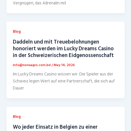
Vergnügen, das Adrenalin mit
Blog
Daddeln und mit Treuebelohnungen
honoriert werden im Lucky Dreams Casino
in der Schweizerischen Eidgenossenschaft
info@nonaagro.com.bd
/
May 14, 2026
Im Lucky Dreams Casino wissen wir: Die Spieler aus der
Schweiz legen Wert auf eine Partnerschaft, die sich auf
Dauer
Blog
Wo jeder Einsatz in Belgien zu einer