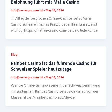
Belohnung führt mit Mafia Casino
info@nonaagro.com.bd
/
May 14, 2026
Im Alltag der belgischen Online-Casinos setzt Mafia
Casino auf ein einfaches Prinzip: Jeder Ihrer Einsätze ist
wichtig, https://mafiaa-casino.com/de-be/. Jede Runde
Blog
Rainbet Casino ist das führende Casino für
Schweizer Spieler heutzutage
info@nonaagro.com.bd
/
May 14, 2026
Wer die Online-Gaming-Szene in der Schweiz kennt, wird
mir zustimmen: Rainbet Casino setzt sich klar ab von der
Masse, https://rainbetcasino.app/de-ch/.