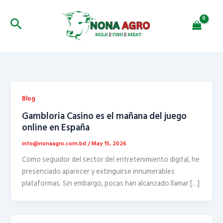
Skip
to
Search
content
Blog
Gambloria Casino es el mañana del juego
online en España
info@nonaagro.com.bd
/
May 15, 2026
Como seguidor del sector del entretenimiento digital, he
presenciado aparecer y extinguirse innumerables
plataformas. Sin embargo, pocas han alcanzado llamar […]