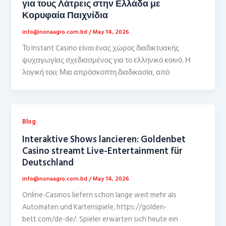
για τους Λάτρεις στην Ελλάδα με
Κορυφαία Παιχνίδια
info@nonaagro.com.bd
/
May 14, 2026
Το Instant Casino είναι ένας χώρος διαδικτυακής
ψυχαγωγίας σχεδιασμένος για το ελληνικό κοινό. Η
λογική του; Μια απρόσκοπτη διαδικασία, από
Blog
Interaktive Shows lancieren: Goldenbet
Casino streamt Live-Entertainment für
Deutschland
info@nonaagro.com.bd
/
May 14, 2026
Online-Casinos liefern schon lange weit mehr als
Automaten und Kartenspiele, https://golden-
bett.com/de-de/. Spieler erwarten sich heute ein