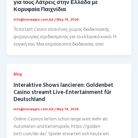
για τους Λάτρεις στην Ελλάδα με
Κορυφαία Παιχνίδια
info@nonaagro.com.bd
/
May 14, 2026
Το Instant Casino είναι ένας χώρος διαδικτυακής
ψυχαγωγίας σχεδιασμένος για το ελληνικό κοινό. Η
λογική του; Μια απρόσκοπτη διαδικασία, από
Blog
Interaktive Shows lancieren: Goldenbet
Casino streamt Live-Entertainment für
Deutschland
info@nonaagro.com.bd
/
May 14, 2026
Online-Casinos liefern schon lange weit mehr als
Automaten und Kartenspiele, https://golden-
bett.com/de-de/. Spieler erwarten sich heute ein