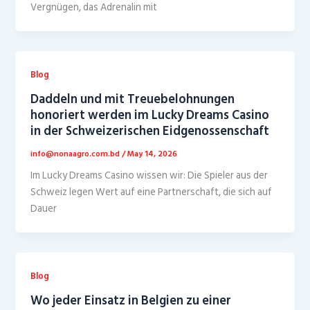
Vergnügen, das Adrenalin mit
Blog
Daddeln und mit Treuebelohnungen
honoriert werden im Lucky Dreams Casino
in der Schweizerischen Eidgenossenschaft
info@nonaagro.com.bd
/
May 14, 2026
Im Lucky Dreams Casino wissen wir: Die Spieler aus der
Schweiz legen Wert auf eine Partnerschaft, die sich auf
Dauer
Blog
Wo jeder Einsatz in Belgien zu einer