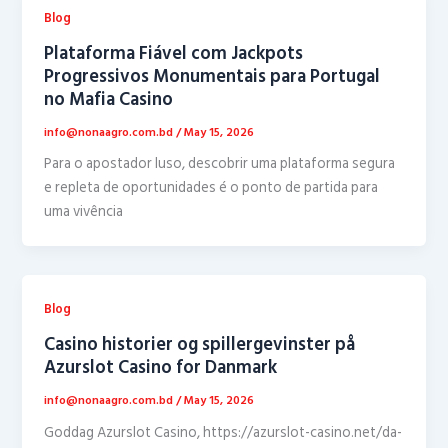
Blog
Plataforma Fiável com Jackpots
Progressivos Monumentais para Portugal
no Mafia Casino
info@nonaagro.com.bd
/
May 15, 2026
Para o apostador luso, descobrir uma plataforma segura
e repleta de oportunidades é o ponto de partida para
uma vivência
Blog
Casino historier og spillergevinster på
Azurslot Casino for Danmark
info@nonaagro.com.bd
/
May 15, 2026
Goddag Azurslot Casino, https://azurslot-casino.net/da-