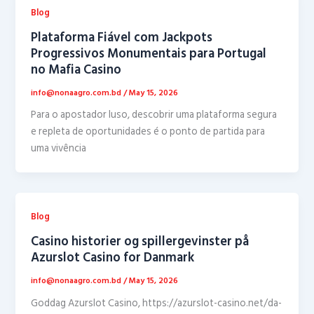
Blog
Plataforma Fiável com Jackpots
Progressivos Monumentais para Portugal
no Mafia Casino
info@nonaagro.com.bd
/
May 15, 2026
Para o apostador luso, descobrir uma plataforma segura
e repleta de oportunidades é o ponto de partida para
uma vivência
Blog
Casino historier og spillergevinster på
Azurslot Casino for Danmark
info@nonaagro.com.bd
/
May 15, 2026
Goddag Azurslot Casino, https://azurslot-casino.net/da-