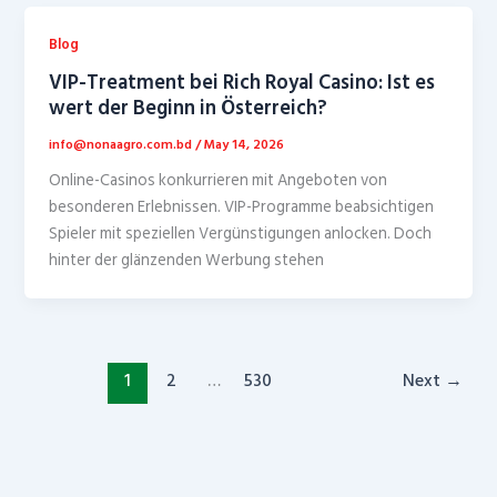
Blog
VIP-Treatment bei Rich Royal Casino: Ist es
wert der Beginn in Österreich?
info@nonaagro.com.bd
/
May 14, 2026
Online-Casinos konkurrieren mit Angeboten von
besonderen Erlebnissen. VIP-Programme beabsichtigen
Spieler mit speziellen Vergünstigungen anlocken. Doch
hinter der glänzenden Werbung stehen
1
2
…
530
Next
→