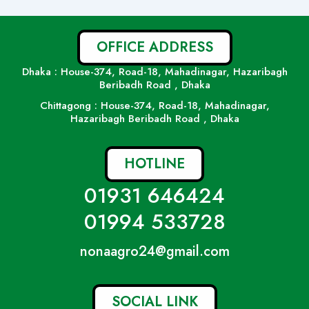
OFFICE ADDRESS
Dhaka : House-374, Road-18, Mahadinagar, Hazaribagh
Beribadh Road , Dhaka
Chittagong : House-374, Road-18, Mahadinagar,
Hazaribagh Beribadh Road , Dhaka
HOTLINE
01931 646424
01994 533728
nonaagro24@gmail.com
SOCIAL LINK