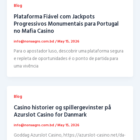
Blog
Plataforma Fiável com Jackpots
Progressivos Monumentais para Portugal
no Mafia Casino
info@nonaagro.com.bd
/
May 15, 2026
Para o apostador luso, descobrir uma plataforma segura
e repleta de oportunidades é o ponto de partida para
uma vivência
Blog
Casino historier og spillergevinster på
Azurslot Casino for Danmark
info@nonaagro.com.bd
/
May 15, 2026
Goddag Azurslot Casino, https://azurslot-casino.net/da-