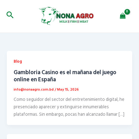
Skip
to
Search
content
Blog
Gambloria Casino es el mañana del juego
online en España
info@nonaagro.com.bd
/
May 15, 2026
Como seguidor del sector del entretenimiento digital, he
presenciado aparecer y extinguirse innumerables
plataformas. Sin embargo, pocas han alcanzado llamar […]