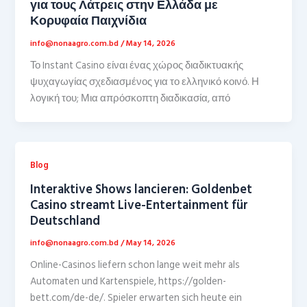
για τους Λάτρεις στην Ελλάδα με
Κορυφαία Παιχνίδια
info@nonaagro.com.bd
/
May 14, 2026
Το Instant Casino είναι ένας χώρος διαδικτυακής
ψυχαγωγίας σχεδιασμένος για το ελληνικό κοινό. Η
λογική του; Μια απρόσκοπτη διαδικασία, από
Blog
Interaktive Shows lancieren: Goldenbet
Casino streamt Live-Entertainment für
Deutschland
info@nonaagro.com.bd
/
May 14, 2026
Online-Casinos liefern schon lange weit mehr als
Automaten und Kartenspiele, https://golden-
bett.com/de-de/. Spieler erwarten sich heute ein