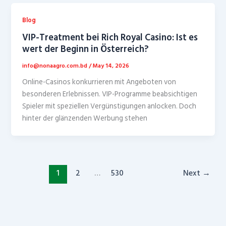
Blog
VIP-Treatment bei Rich Royal Casino: Ist es
wert der Beginn in Österreich?
info@nonaagro.com.bd
/
May 14, 2026
Online-Casinos konkurrieren mit Angeboten von
besonderen Erlebnissen. VIP-Programme beabsichtigen
Spieler mit speziellen Vergünstigungen anlocken. Doch
hinter der glänzenden Werbung stehen
1
2
…
530
Next
→