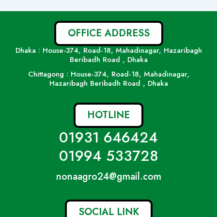
OFFICE ADDRESS
Dhaka : House-374, Road-18, Mahadinagar, Hazaribagh
Beribadh Road , Dhaka
Chittagong : House-374, Road-18, Mahadinagar,
Hazaribagh Beribadh Road , Dhaka
HOTLINE
01931 646424
01994 533728
nonaagro24@gmail.com
SOCIAL LINK