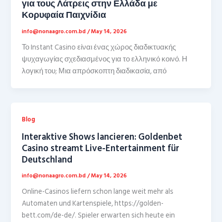
για τους Λάτρεις στην Ελλάδα με
Κορυφαία Παιχνίδια
info@nonaagro.com.bd
/
May 14, 2026
Το Instant Casino είναι ένας χώρος διαδικτυακής
ψυχαγωγίας σχεδιασμένος για το ελληνικό κοινό. Η
λογική του; Μια απρόσκοπτη διαδικασία, από
Blog
Interaktive Shows lancieren: Goldenbet
Casino streamt Live-Entertainment für
Deutschland
info@nonaagro.com.bd
/
May 14, 2026
Online-Casinos liefern schon lange weit mehr als
Automaten und Kartenspiele, https://golden-
bett.com/de-de/. Spieler erwarten sich heute ein