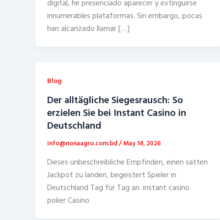
digital, he presenciado aparecer y extinguirse
innumerables plataformas. Sin embargo, pocas
han alcanzado llamar […]
Blog
Der alltägliche Siegesrausch: So
erzielen Sie bei Instant Casino in
Deutschland
info@nonaagro.com.bd
/
May 14, 2026
Dieses unbeschreibliche Empfinden, einen satten
Jackpot zu landen, begeistert Spieler in
Deutschland Tag für Tag an. instant casino
poker Casino