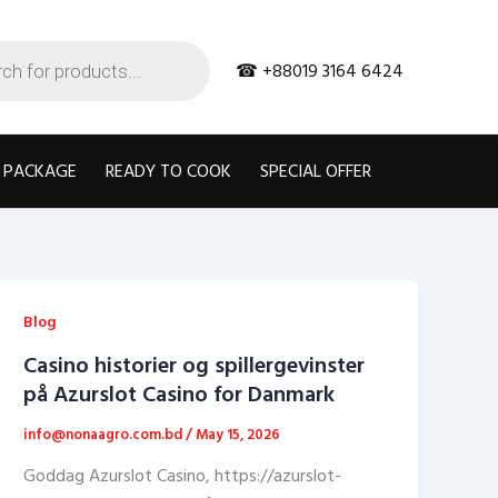
☎ +88019 3164 6424
 PACKAGE
READY TO COOK
SPECIAL OFFER
Blog
Casino historier og spillergevinster
på Azurslot Casino for Danmark
info@nonaagro.com.bd
/
May 15, 2026
Goddag Azurslot Casino, https://azurslot-