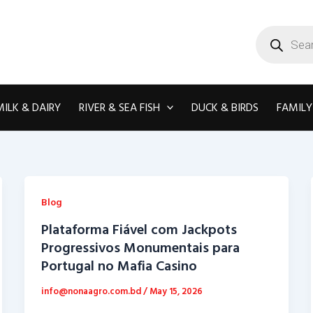
Products
search
MILK & DAIRY
RIVER & SEA FISH
DUCK & BIRDS
FAMILY
Blog
Plataforma Fiável com Jackpots
Progressivos Monumentais para
Portugal no Mafia Casino
info@nonaagro.com.bd
/
May 15, 2026