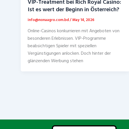
VIP-Treatment bei Rich Royal Casino:
Ist es wert der Beginn in Österreich?
info@nonaagro.com.bd
/
May 14, 2026
Online-Casinos konkurrieren mit Angeboten von
besonderen Erlebnissen. VIP-Programme
beabsichtigen Spieler mit speziellen
Vergünstigungen anlocken. Doch hinter der
glänzenden Werbung stehen