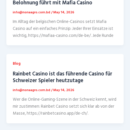
Belohnung führt mit Mafia Casino
info@nonaagro.com.bd
/
May 14, 2026
Im Alltag der belgischen Online-Casinos setzt Mafia
Casino auf ein einfaches Prinzip: Jeder Ihrer Einsätze ist
wichtig, https://mafiaa-casino.com/de-be/. Jede Runde
Blog
Rainbet Casino ist das führende Casino für
Schweizer Spieler heutzutage
info@nonaagro.com.bd
/
May 14, 2026
Wer die Online-Gaming-Szene in der Schweiz kennt, wird
mir zustimmen: Rainbet Casino setzt sich klar ab von der
Masse, https://rainbetcasino.app/de-ch/.