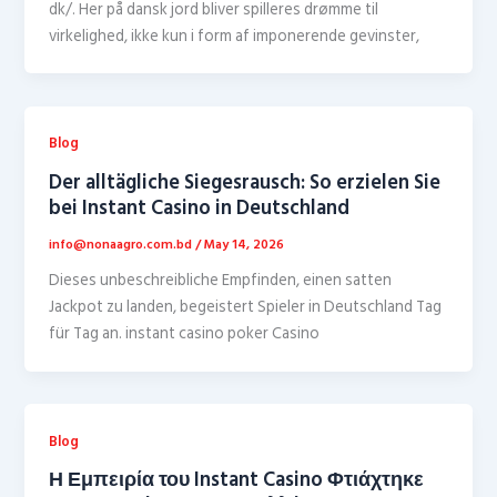
dk/. Her på dansk jord bliver spilleres drømme til
virkelighed, ikke kun i form af imponerende gevinster,
Blog
Der alltägliche Siegesrausch: So erzielen Sie
bei Instant Casino in Deutschland
info@nonaagro.com.bd
/
May 14, 2026
Dieses unbeschreibliche Empfinden, einen satten
Jackpot zu landen, begeistert Spieler in Deutschland Tag
für Tag an. instant casino poker Casino
Blog
Η Εμπειρία του Instant Casino Φτιάχτηκε