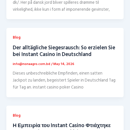
dk/. Her på dansk jord bliver spilleres drømme til
virkelighed, ikke kun i form af imponerende gevinster,
Blog
Der alltägliche Siegesrausch: So erzielen Sie
bei Instant Casino in Deutschland
info@nonaagro.com.bd
/
May 14, 2026
Dieses unbeschreibliche Empfinden, einen satten
Jackpot zu landen, begeistert Spieler in Deutschland Tag
für Tag an. instant casino poker Casino
Blog
Η Εμπειρία του Instant Casino Φτιάχτηκε