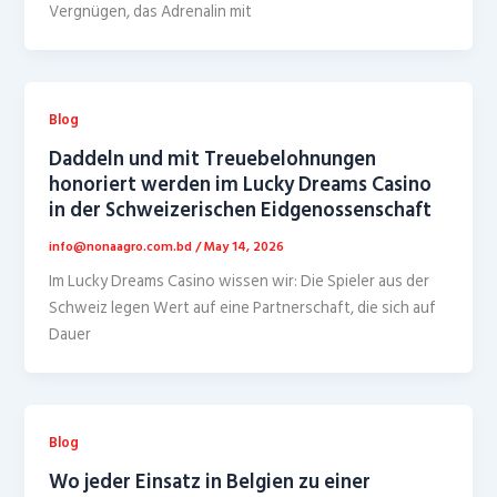
Vergnügen, das Adrenalin mit
Blog
Daddeln und mit Treuebelohnungen
honoriert werden im Lucky Dreams Casino
in der Schweizerischen Eidgenossenschaft
info@nonaagro.com.bd
/
May 14, 2026
Im Lucky Dreams Casino wissen wir: Die Spieler aus der
Schweiz legen Wert auf eine Partnerschaft, die sich auf
Dauer
Blog
Wo jeder Einsatz in Belgien zu einer