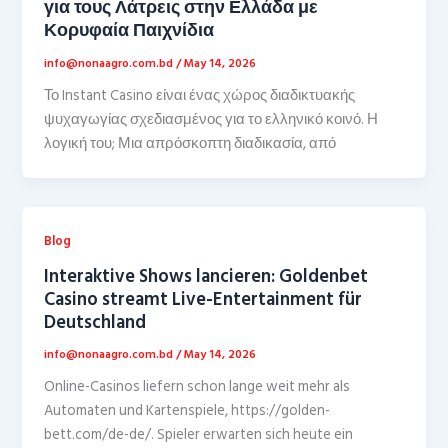
για τους Λάτρεις στην Ελλάδα με
Κορυφαία Παιχνίδια
info@nonaagro.com.bd
/
May 14, 2026
Το Instant Casino είναι ένας χώρος διαδικτυακής
ψυχαγωγίας σχεδιασμένος για το ελληνικό κοινό. Η
λογική του; Μια απρόσκοπτη διαδικασία, από
Blog
Interaktive Shows lancieren: Goldenbet
Casino streamt Live-Entertainment für
Deutschland
info@nonaagro.com.bd
/
May 14, 2026
Online-Casinos liefern schon lange weit mehr als
Automaten und Kartenspiele, https://golden-
bett.com/de-de/. Spieler erwarten sich heute ein