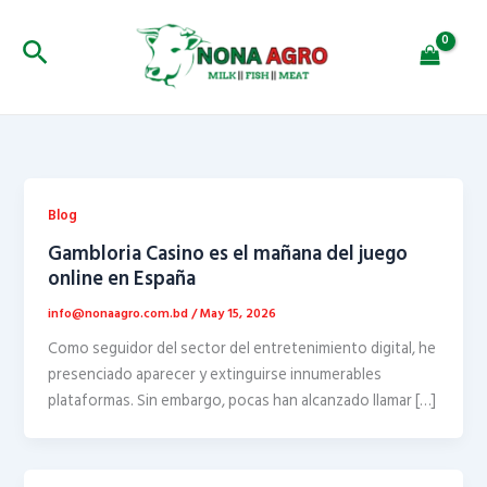
Skip
to
Search
content
Blog
Gambloria Casino es el mañana del juego
online en España
info@nonaagro.com.bd
/
May 15, 2026
Como seguidor del sector del entretenimiento digital, he
presenciado aparecer y extinguirse innumerables
plataformas. Sin embargo, pocas han alcanzado llamar […]