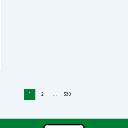
1
2
…
530