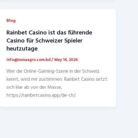
Blog
Rainbet Casino ist das führende
Casino für Schweizer Spieler
heutzutage
info@nonaagro.com.bd
/
May 14, 2026
Wer die Online-Gaming-Szene in der Schweiz
kennt, wird mir zustimmen: Rainbet Casino setzt
sich klar ab von der Masse,
https://rainbetcasino.app/de-ch/.