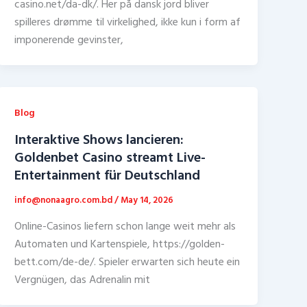
casino.net/da-dk/. Her på dansk jord bliver
spilleres drømme til virkelighed, ikke kun i form af
imponerende gevinster,
Blog
Interaktive Shows lancieren:
Goldenbet Casino streamt Live-
Entertainment für Deutschland
info@nonaagro.com.bd
/
May 14, 2026
Online-Casinos liefern schon lange weit mehr als
Automaten und Kartenspiele, https://golden-
bett.com/de-de/. Spieler erwarten sich heute ein
Vergnügen, das Adrenalin mit