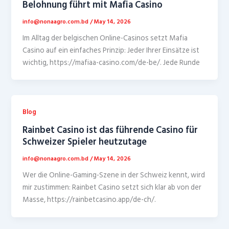
Belohnung führt mit Mafia Casino
info@nonaagro.com.bd
/
May 14, 2026
Im Alltag der belgischen Online-Casinos setzt Mafia
Casino auf ein einfaches Prinzip: Jeder Ihrer Einsätze ist
wichtig, https://mafiaa-casino.com/de-be/. Jede Runde
Blog
Rainbet Casino ist das führende Casino für
Schweizer Spieler heutzutage
info@nonaagro.com.bd
/
May 14, 2026
Wer die Online-Gaming-Szene in der Schweiz kennt, wird
mir zustimmen: Rainbet Casino setzt sich klar ab von der
Masse, https://rainbetcasino.app/de-ch/.