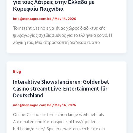
για τους Λάτρεις στην Ελλάδα με
Κορυφαία Παιχνίδια
info@nonaagro.com.bd
/
May 14, 2026
Το Instant Casino είναι ένας χώρος διαδικτυακής
ψυχαγωγίας σχεδιασμένος για το ελληνικό κοινό. Η
λογική του; Μια απρόσκοπτη διαδικασία, από
Blog
Interaktive Shows lancieren: Goldenbet
Casino streamt Live-Entertainment für
Deutschland
info@nonaagro.com.bd
/
May 14, 2026
Online-Casinos liefern schon lange weit mehr als
Automaten und Kartenspiele, https://golden-
bett.com/de-de/. Spieler erwarten sich heute ein