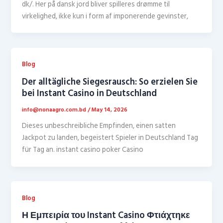
dk/. Her på dansk jord bliver spilleres drømme til
virkelighed, ikke kun i form af imponerende gevinster,
Blog
Der alltägliche Siegesrausch: So erzielen Sie
bei Instant Casino in Deutschland
info@nonaagro.com.bd
/
May 14, 2026
Dieses unbeschreibliche Empfinden, einen satten
Jackpot zu landen, begeistert Spieler in Deutschland Tag
für Tag an. instant casino poker Casino
Blog
Η Εμπειρία του Instant Casino Φτιάχτηκε