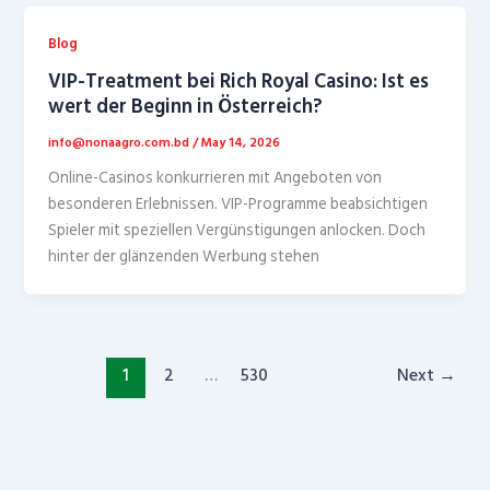
Blog
VIP-Treatment bei Rich Royal Casino: Ist es
wert der Beginn in Österreich?
info@nonaagro.com.bd
/
May 14, 2026
Online-Casinos konkurrieren mit Angeboten von
besonderen Erlebnissen. VIP-Programme beabsichtigen
Spieler mit speziellen Vergünstigungen anlocken. Doch
hinter der glänzenden Werbung stehen
1
2
…
530
Next
→