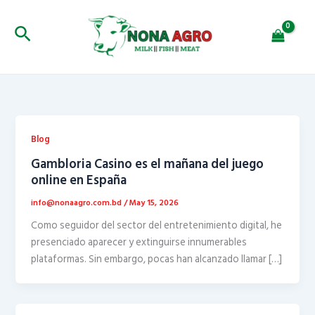
Skip
to
Search
content
Blog
Gambloria Casino es el mañana del juego
online en España
info@nonaagro.com.bd
/
May 15, 2026
Como seguidor del sector del entretenimiento digital, he
presenciado aparecer y extinguirse innumerables
plataformas. Sin embargo, pocas han alcanzado llamar […]