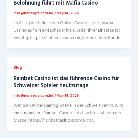
Belohnung führt mit Mafia Casino
info@nonaagro.com.bd
/
May 14, 2026
Im Alltag der belgischen Online-Casinos setzt Mafia
Casino auf ein einfaches Prinzip: Jeder Ihrer Einsätze ist
wichtig, https://mafiaa-casino.com/de-be/. Jede Runde
Blog
Rainbet Casino ist das führende Casino für
Schweizer Spieler heutzutage
info@nonaagro.com.bd
/
May 14, 2026
Wer die Online-Gaming-Szene in der Schweiz kennt, wird
mir zustimmen: Rainbet Casino setzt sich klar ab von der
Masse, https://rainbetcasino.app/de-ch/.