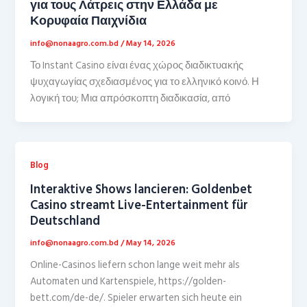
για τους Λάτρεις στην Ελλάδα με
Κορυφαία Παιχνίδια
info@nonaagro.com.bd
/
May 14, 2026
Το Instant Casino είναι ένας χώρος διαδικτυακής
ψυχαγωγίας σχεδιασμένος για το ελληνικό κοινό. Η
λογική του; Μια απρόσκοπτη διαδικασία, από
Blog
Interaktive Shows lancieren: Goldenbet
Casino streamt Live-Entertainment für
Deutschland
info@nonaagro.com.bd
/
May 14, 2026
Online-Casinos liefern schon lange weit mehr als
Automaten und Kartenspiele, https://golden-
bett.com/de-de/. Spieler erwarten sich heute ein