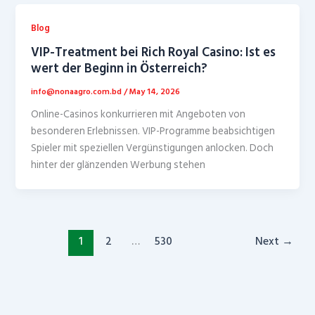
Blog
VIP-Treatment bei Rich Royal Casino: Ist es
wert der Beginn in Österreich?
info@nonaagro.com.bd
/
May 14, 2026
Online-Casinos konkurrieren mit Angeboten von
besonderen Erlebnissen. VIP-Programme beabsichtigen
Spieler mit speziellen Vergünstigungen anlocken. Doch
hinter der glänzenden Werbung stehen
1
2
…
530
Next
→