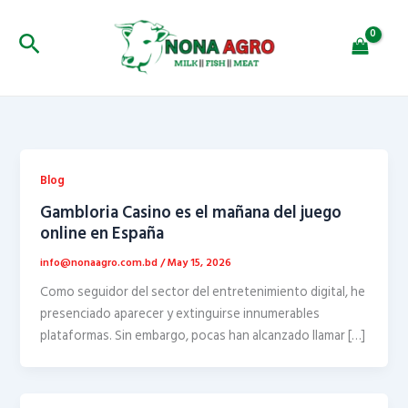
Skip
to
Search
content
Blog
Gambloria Casino es el mañana del juego
online en España
info@nonaagro.com.bd
/
May 15, 2026
Como seguidor del sector del entretenimiento digital, he
presenciado aparecer y extinguirse innumerables
plataformas. Sin embargo, pocas han alcanzado llamar […]