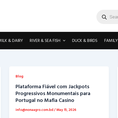
Products
search
MILK & DAIRY
RIVER & SEA FISH
DUCK & BIRDS
FAMILY
Blog
Plataforma Fiável com Jackpots
Progressivos Monumentais para
Portugal no Mafia Casino
info@nonaagro.com.bd
/
May 15, 2026