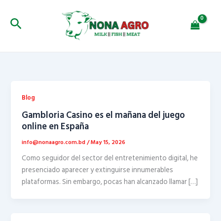
Skip
to
Search
content
Blog
Gambloria Casino es el mañana del juego
online en España
info@nonaagro.com.bd
/
May 15, 2026
Como seguidor del sector del entretenimiento digital, he
presenciado aparecer y extinguirse innumerables
plataformas. Sin embargo, pocas han alcanzado llamar […]