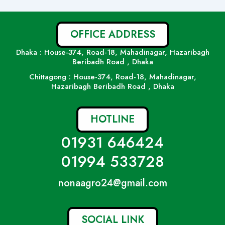
OFFICE ADDRESS
Dhaka : House-374, Road-18, Mahadinagar, Hazaribagh
Beribadh Road , Dhaka
Chittagong : House-374, Road-18, Mahadinagar,
Hazaribagh Beribadh Road , Dhaka
HOTLINE
01931 646424
01994 533728
nonaagro24@gmail.com
SOCIAL LINK