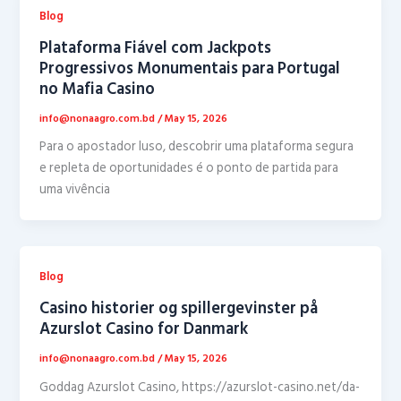
Blog
Plataforma Fiável com Jackpots
Progressivos Monumentais para Portugal
no Mafia Casino
info@nonaagro.com.bd
/
May 15, 2026
Para o apostador luso, descobrir uma plataforma segura
e repleta de oportunidades é o ponto de partida para
uma vivência
Blog
Casino historier og spillergevinster på
Azurslot Casino for Danmark
info@nonaagro.com.bd
/
May 15, 2026
Goddag Azurslot Casino, https://azurslot-casino.net/da-