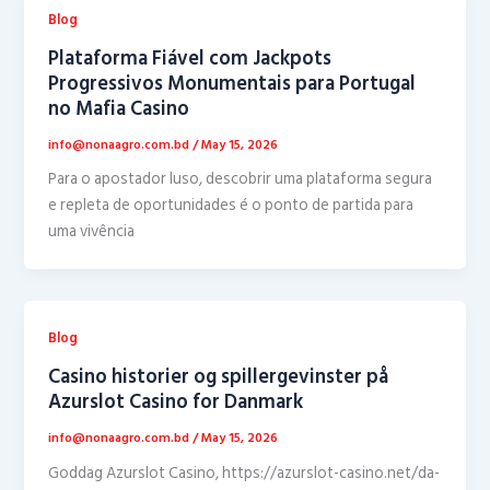
Blog
Plataforma Fiável com Jackpots
Progressivos Monumentais para Portugal
no Mafia Casino
info@nonaagro.com.bd
/
May 15, 2026
Para o apostador luso, descobrir uma plataforma segura
e repleta de oportunidades é o ponto de partida para
uma vivência
Blog
Casino historier og spillergevinster på
Azurslot Casino for Danmark
info@nonaagro.com.bd
/
May 15, 2026
Goddag Azurslot Casino, https://azurslot-casino.net/da-