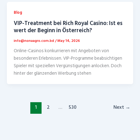
Blog
VIP-Treatment bei Rich Royal Casino: Ist es
wert der Beginn in Österreich?
info@nonaagro.com.bd
/
May 14, 2026
Online-Casinos konkurrieren mit Angeboten von
besonderen Erlebnissen. VIP-Programme beabsichtigen
Spieler mit speziellen Vergünstigungen anlocken. Doch
hinter der glänzenden Werbung stehen
1
2
…
530
Next
→