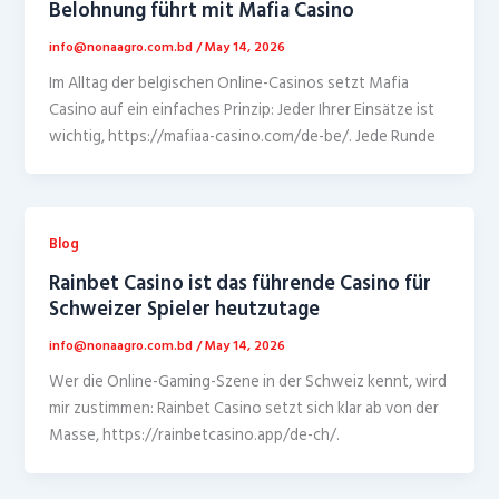
Belohnung führt mit Mafia Casino
info@nonaagro.com.bd
/
May 14, 2026
Im Alltag der belgischen Online-Casinos setzt Mafia
Casino auf ein einfaches Prinzip: Jeder Ihrer Einsätze ist
wichtig, https://mafiaa-casino.com/de-be/. Jede Runde
Blog
Rainbet Casino ist das führende Casino für
Schweizer Spieler heutzutage
info@nonaagro.com.bd
/
May 14, 2026
Wer die Online-Gaming-Szene in der Schweiz kennt, wird
mir zustimmen: Rainbet Casino setzt sich klar ab von der
Masse, https://rainbetcasino.app/de-ch/.