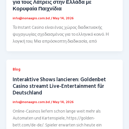
για τους Λάτρεις στην Ελλάδα με
Κορυφαία Παιχνίδια
info@nonaagro.com.bd
/
May 14, 2026
Το Instant Casino είναι ένας χώρος διαδικτυακής
ψυχαγωγίας σχεδιασμένος για το ελληνικό κοινό. Η
λογική του; Μια απρόσκοπτη διαδικασία, από
Blog
Interaktive Shows lancieren: Goldenbet
Casino streamt Live-Entertainment für
Deutschland
info@nonaagro.com.bd
/
May 14, 2026
Online-Casinos liefern schon lange weit mehr als
Automaten und Kartenspiele, https://golden-
bett.com/de-de/. Spieler erwarten sich heute ein