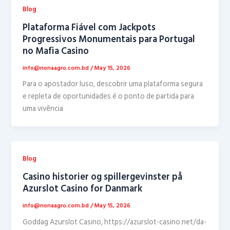
Blog
Plataforma Fiável com Jackpots
Progressivos Monumentais para Portugal
no Mafia Casino
info@nonaagro.com.bd
/
May 15, 2026
Para o apostador luso, descobrir uma plataforma segura
e repleta de oportunidades é o ponto de partida para
uma vivência
Blog
Casino historier og spillergevinster på
Azurslot Casino for Danmark
info@nonaagro.com.bd
/
May 15, 2026
Goddag Azurslot Casino, https://azurslot-casino.net/da-