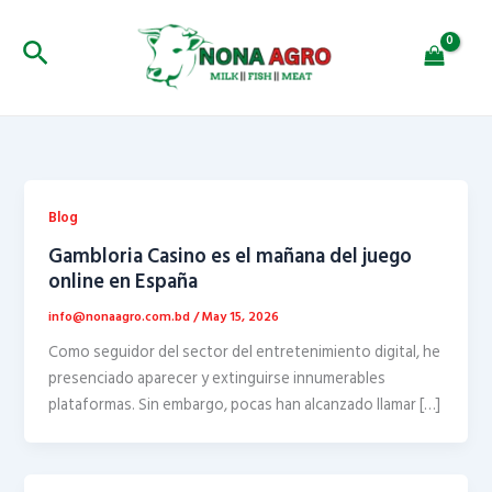
Skip
to
Search
content
Blog
Gambloria Casino es el mañana del juego
online en España
info@nonaagro.com.bd
/
May 15, 2026
Como seguidor del sector del entretenimiento digital, he
presenciado aparecer y extinguirse innumerables
plataformas. Sin embargo, pocas han alcanzado llamar […]