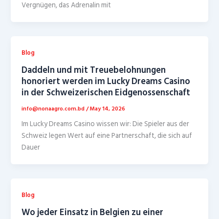
Vergnügen, das Adrenalin mit
Blog
Daddeln und mit Treuebelohnungen
honoriert werden im Lucky Dreams Casino
in der Schweizerischen Eidgenossenschaft
info@nonaagro.com.bd
/
May 14, 2026
Im Lucky Dreams Casino wissen wir: Die Spieler aus der
Schweiz legen Wert auf eine Partnerschaft, die sich auf
Dauer
Blog
Wo jeder Einsatz in Belgien zu einer