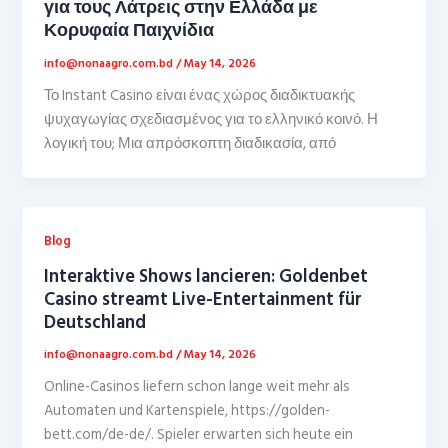
για τους Λάτρεις στην Ελλάδα με
Κορυφαία Παιχνίδια
info@nonaagro.com.bd
/
May 14, 2026
Το Instant Casino είναι ένας χώρος διαδικτυακής
ψυχαγωγίας σχεδιασμένος για το ελληνικό κοινό. Η
λογική του; Μια απρόσκοπτη διαδικασία, από
Blog
Interaktive Shows lancieren: Goldenbet
Casino streamt Live-Entertainment für
Deutschland
info@nonaagro.com.bd
/
May 14, 2026
Online-Casinos liefern schon lange weit mehr als
Automaten und Kartenspiele, https://golden-
bett.com/de-de/. Spieler erwarten sich heute ein