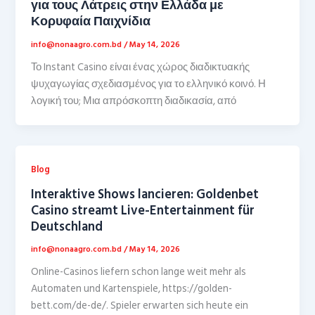
για τους Λάτρεις στην Ελλάδα με
Κορυφαία Παιχνίδια
info@nonaagro.com.bd
/
May 14, 2026
Το Instant Casino είναι ένας χώρος διαδικτυακής
ψυχαγωγίας σχεδιασμένος για το ελληνικό κοινό. Η
λογική του; Μια απρόσκοπτη διαδικασία, από
Blog
Interaktive Shows lancieren: Goldenbet
Casino streamt Live-Entertainment für
Deutschland
info@nonaagro.com.bd
/
May 14, 2026
Online-Casinos liefern schon lange weit mehr als
Automaten und Kartenspiele, https://golden-
bett.com/de-de/. Spieler erwarten sich heute ein