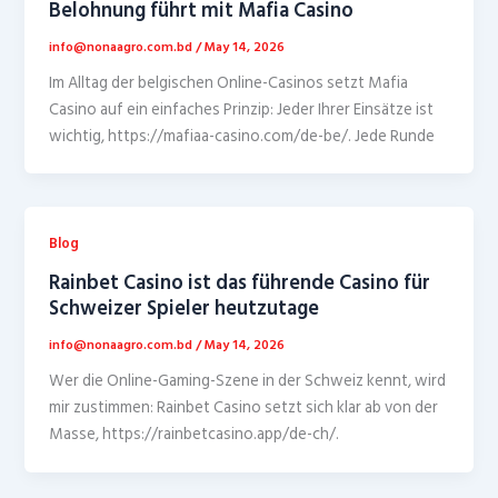
Belohnung führt mit Mafia Casino
info@nonaagro.com.bd
/
May 14, 2026
Im Alltag der belgischen Online-Casinos setzt Mafia
Casino auf ein einfaches Prinzip: Jeder Ihrer Einsätze ist
wichtig, https://mafiaa-casino.com/de-be/. Jede Runde
Blog
Rainbet Casino ist das führende Casino für
Schweizer Spieler heutzutage
info@nonaagro.com.bd
/
May 14, 2026
Wer die Online-Gaming-Szene in der Schweiz kennt, wird
mir zustimmen: Rainbet Casino setzt sich klar ab von der
Masse, https://rainbetcasino.app/de-ch/.