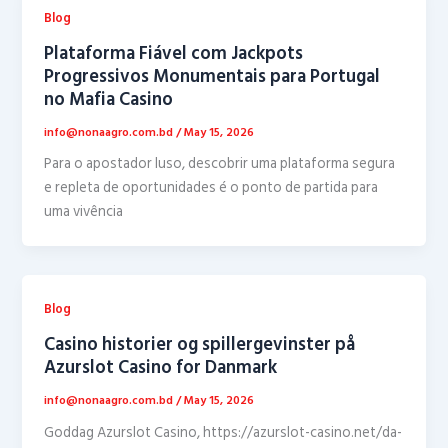
Blog
Plataforma Fiável com Jackpots
Progressivos Monumentais para Portugal
no Mafia Casino
info@nonaagro.com.bd
/
May 15, 2026
Para o apostador luso, descobrir uma plataforma segura
e repleta de oportunidades é o ponto de partida para
uma vivência
Blog
Casino historier og spillergevinster på
Azurslot Casino for Danmark
info@nonaagro.com.bd
/
May 15, 2026
Goddag Azurslot Casino, https://azurslot-casino.net/da-