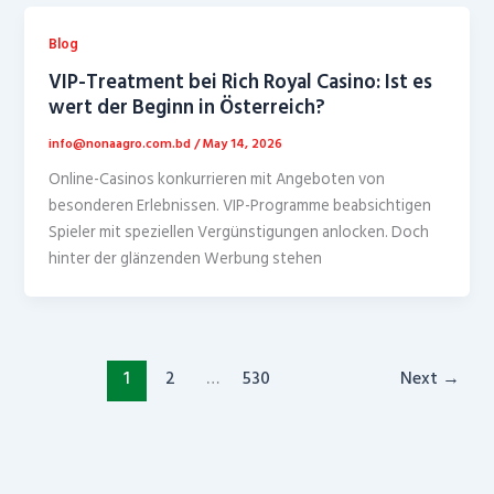
Blog
VIP-Treatment bei Rich Royal Casino: Ist es
wert der Beginn in Österreich?
info@nonaagro.com.bd
/
May 14, 2026
Online-Casinos konkurrieren mit Angeboten von
besonderen Erlebnissen. VIP-Programme beabsichtigen
Spieler mit speziellen Vergünstigungen anlocken. Doch
hinter der glänzenden Werbung stehen
1
2
…
530
Next
→