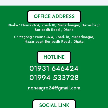
OFFICE ADDRESS
Dhaka : House-374, Road-18, Mahadinagar, Hazaribagh
Beribadh Road , Dhaka
Chittagong : House-374, Road-18, Mahadinagar,
Hazaribagh Beribadh Road , Dhaka
HOTLINE
01931 646424
01994 533728
nonaagro24@gmail.com
SOCIAL LINK