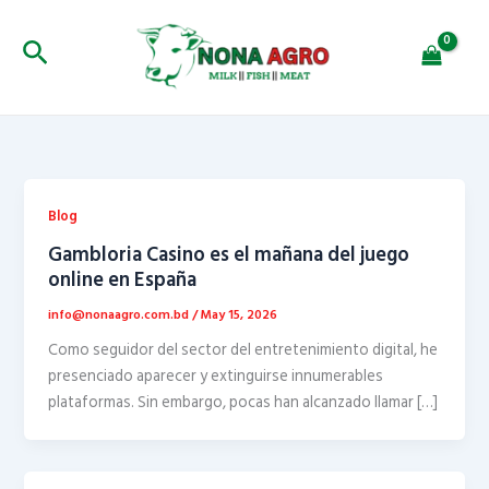
Skip
to
Search
content
Blog
Gambloria Casino es el mañana del juego
online en España
info@nonaagro.com.bd
/
May 15, 2026
Como seguidor del sector del entretenimiento digital, he
presenciado aparecer y extinguirse innumerables
plataformas. Sin embargo, pocas han alcanzado llamar […]