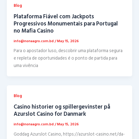
Blog
Plataforma Fiável com Jackpots
Progressivos Monumentais para Portugal
no Mafia Casino
info@nonaagro.com.bd
/
May 15, 2026
Para o apostador luso, descobrir uma plataforma segura
e repleta de oportunidades é o ponto de partida para
uma vivência
Blog
Casino historier og spillergevinster på
Azurslot Casino for Danmark
info@nonaagro.com.bd
/
May 15, 2026
Goddag Azurslot Casino, https://azurslot-casino.net/da-