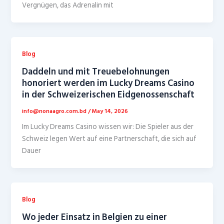
Vergnügen, das Adrenalin mit
Blog
Daddeln und mit Treuebelohnungen
honoriert werden im Lucky Dreams Casino
in der Schweizerischen Eidgenossenschaft
info@nonaagro.com.bd
/
May 14, 2026
Im Lucky Dreams Casino wissen wir: Die Spieler aus der
Schweiz legen Wert auf eine Partnerschaft, die sich auf
Dauer
Blog
Wo jeder Einsatz in Belgien zu einer