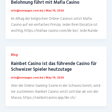
Belohnung führt mit Mafia Casino
info@nonaagro.com.bd
/
May 14, 2026
Im Alltag der belgischen Online-Casinos setzt Mafia
Casino auf ein einfaches Prinzip: Jeder Ihrer Einsätze ist
wichtig, https://mafiaa-casino.com/de-be/. Jede Runde
Blog
Rainbet Casino ist das führende Casino für
Schweizer Spieler heutzutage
info@nonaagro.com.bd
/
May 14, 2026
Wer die Online-Gaming-Szene in der Schweiz kennt, wird
mir zustimmen: Rainbet Casino setzt sich klar ab von der
Masse, https://rainbetcasino.app/de-ch/.