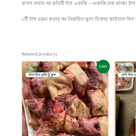
প্রসেস করার পর প্রতিটি হাঁস ২কেজি – ৩কেজি হয়ে থাকে। হ
১টি হাঁস ওজন করার পর নির্ধারিত মূল্য হিসেবে ফাইনাল বিল
Related products
Original
Current
Sale!
price
price
was:
is:
950৳ .
900৳ .