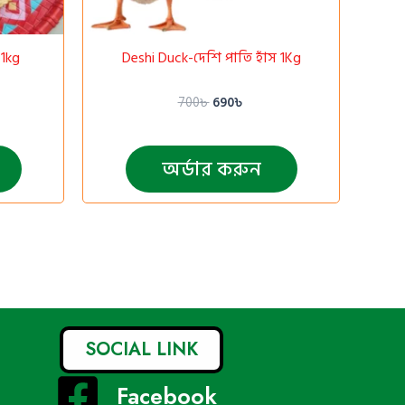
 1kg
Deshi Duck-দেশি পাতি হাঁস 1Kg
700
৳
690
৳
অর্ডার করুন
SOCIAL LINK
Facebook