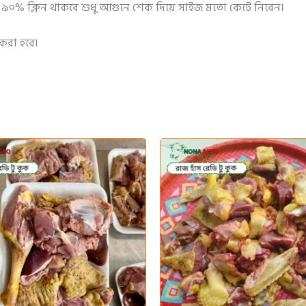
াঁস ৯০% ক্লিন থাকবে শুধু আগুনে শেক দিয়ে সাইজ মতো কেটে নিবেন।
 করা হবে।
Original
Curr
price
price
was:
is:
950৳ .
900৳ 