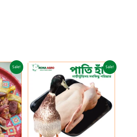
ent
Original
Current
Sale!
Sale!
price
price
was:
is:
.
700৳ .
690৳ .