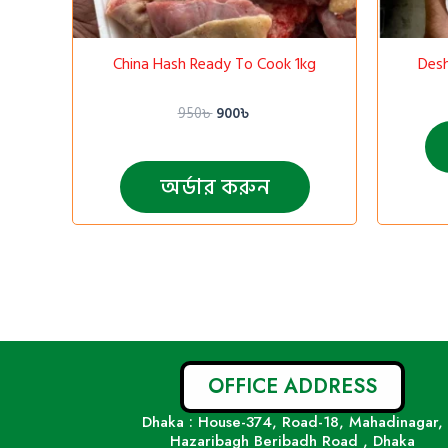
China Hash Ready To Cook 1kg
Desh
950
৳
900
৳
অর্ডার করুন
OFFICE ADDRESS
Dhaka : House-374, Road-18, Mahadinagar,
Hazaribagh Beribadh Road , Dhaka