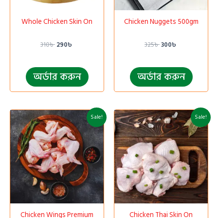
Whole Chicken Skin On
Chicken Nuggets 500gm
310
৳
290
৳
325
৳
300
৳
অর্ডার করুন
অর্ডার করুন
Original
Current
Original
Current
Sale!
Sale!
price
price
price
price
was:
is:
was:
is:
330৳ .
270৳ .
390৳ .
350৳ .
Chicken Wings Premium
Chicken Thai Skin On