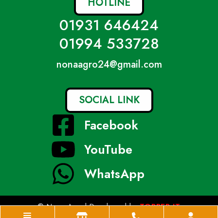
HOTLINE
01931 646424
01994 533728
nonaagro24@gmail.com
SOCIAL LINK
Facebook
YouTube
WhatsApp
© Nona Agro| Developed by
TOPPER IT
Home
Shop
Phone
Acco