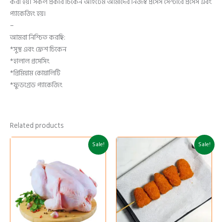
করা হয়। সকল প্রকার চিকেন আইটেম আমাদের নিজস্ব প্রসেস সেন্টারে প্রসেস এবং
প্যাকেজিং হয়।
–
আমরা নিশ্চিত করছি:
*সুস্থ এবং ফ্রেশ চিকেন
*হালাল প্রসেসিং
*প্রিমিয়াম কোয়ালিটি
*ফুডগ্রেড প্যাকেজিং
Related products
Original
Current
Original
Current
Sale!
Sale!
price
price
price
price
was:
is:
was:
is:
310৳ .
290৳ .
325৳ .
300৳ .