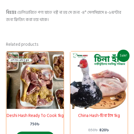
বিঃদ্রঃ
ডেলিভারিতে পণ্য যাতে নষ্ট না হয় সে জন্য -৪° সেলসিয়াসে ৪-৬ঘন্টার
জন্য ফ্রিজিং করা হয়ে থাকে।
Related products
Original
Current
Sale!
price
price
was:
is:
850৳ .
820৳ .
Deshi Hash Ready To Cook 1kg
China Hash-চিনা হাঁস 1kg
750
৳
850
৳
820
৳