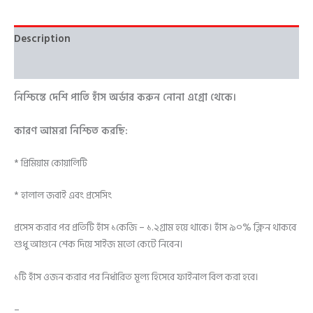
Description
Reviews (0)
নিশ্চিন্তে দেশি পাতি হাঁস অর্ডার করুন নোনা এগ্রো থেকে।
কারণ আমরা নিশ্চিত করছি:
* প্রিমিয়াম কোয়ালিটি
* হালাল জবাই এবং প্রসেসিং
প্রসেস করার পর প্রতিটি হাঁস ১কেজি – ১.২গ্রাম হয়ে থাকে। হাঁস ৯০% ক্লিন থাকবে
শুধু আগুনে শেক দিয়ে সাইজ মতো কেটে নিবেন।
১টি হাঁস ওজন করার পর নির্ধারিত মূল্য হিসেবে ফাইনাল বিল করা হবে।
–